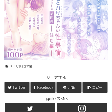
ペキガサ5コマ編
シェアする
Twitter
Facebook
LINE
コピー
ggeikaのSNS