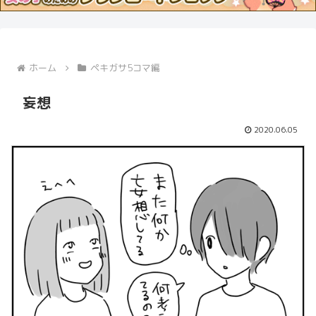
ホーム
ペキガサ5コマ編
妄想
2020.06.05