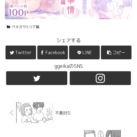
ペキガサ5コマ編
シェアする
Twitter
Facebook
LINE
コピー
ggeikaのSNS
不意討ち