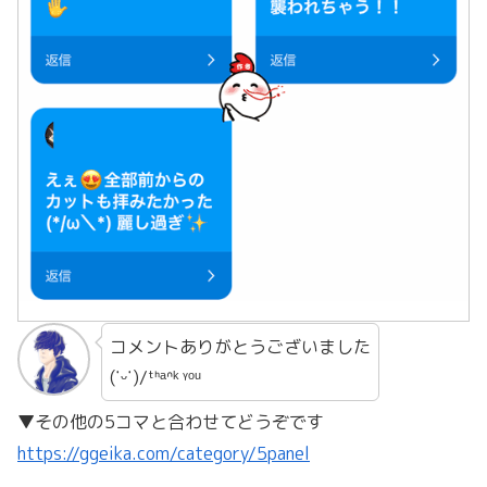
コメントありがとうございました
(˙ᵕ˙)/ᵗᑋᵃᐢᵏ ᵞᵒᵘ
▼その他の5コマと合わせてどうぞです
https://ggeika.com/category/5panel