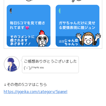
ご感想ありがとうございました
(˙ᵕ˙)/ᵗᑋᵃᐢᵏ ᵞᵒᵘ
↓その他の5コマはこちら
https://ggeika.com/category/5panel