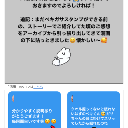
「信用」の5コマは
こちら