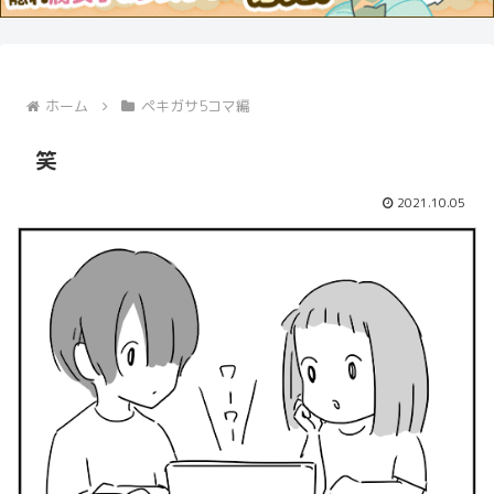
ホーム
ペキガサ5コマ編
笑
2021.10.05