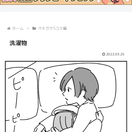
ホーム
ペキガサ5コマ編
洗濯物
2022.03.25