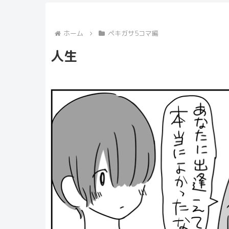
ホーム
ペキガサ5コマ編
人生