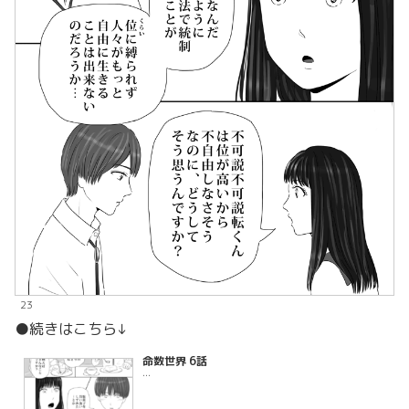
23
●続きはこちら↓
命数世界 6話
...