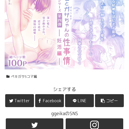
ペキガサ5コマ編
シェアする
Twitter
Facebook
LINE
コピー
ggeikaのSNS