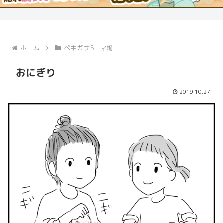
ホーム
ペキガサ5コマ編
おにぎり
2019.10.27