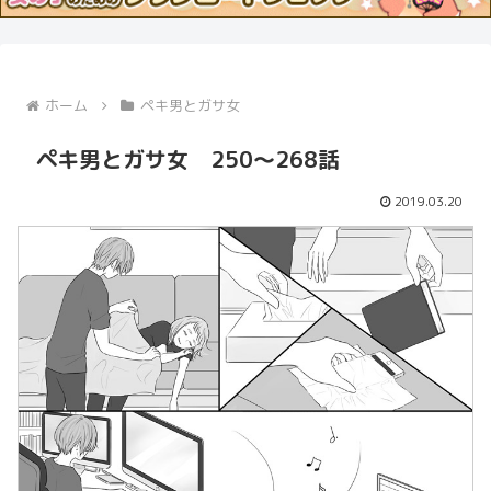
ホーム
ペキ男とガサ女
ペキ男とガサ女 250〜268話
2019.03.20