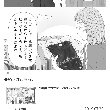
268
●続きはこちら↓
ペキ男とガサ女 269〜282話
...
ggeika.com
2019.03.20