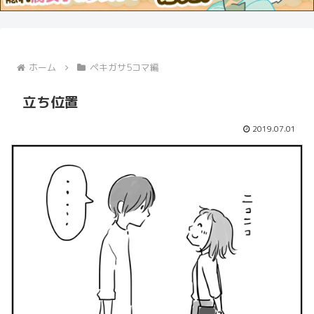
ホーム
ペキガサ5コマ編
立ち位置
2019.07.01