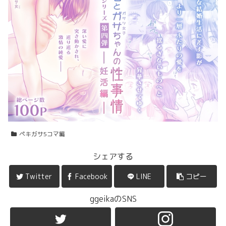
ペキガサ5コマ編
シェアする
Twitter
Facebook
LINE
コピー
ggeikaのSNS