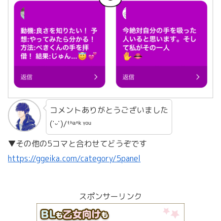
コメントありがとうございました
(˙ᵕ˙)/ᵗᑋᵃᐢᵏ ᵞᵒᵘ
▼その他の5コマと合わせてどうぞです
https://ggeika.com/category/5panel
スポンサーリンク