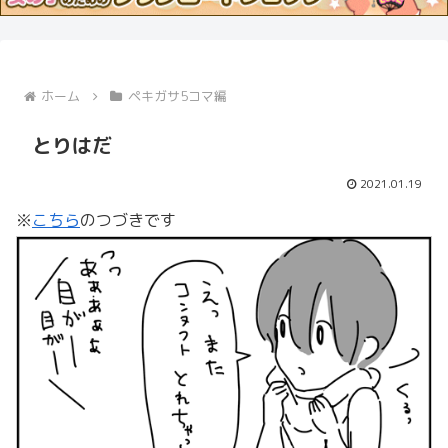
ホーム
ペキガサ5コマ編
とりはだ
2021.01.19
※
こちら
のつづきです