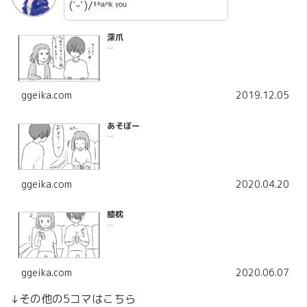
(˙ᵕ˙)/ᵗᑋᵃᐢᵏ ᵞᵒᵘ
深爪
...
ggeika.com
2019.12.05
あそぼー
...
ggeika.com
2020.04.20
膝枕
...
ggeika.com
2020.06.07
↓その他の5コマはこちら