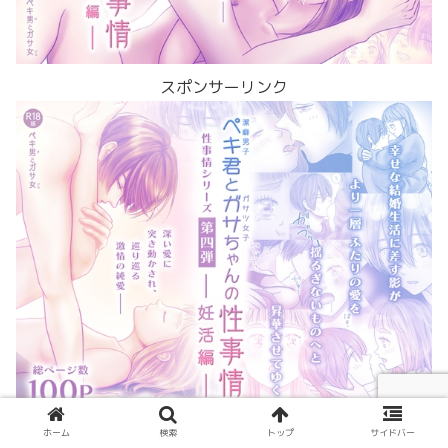
スポンサーリンク
ホーム
検索
トップ
サイドバー
ペキガサ5コマ編