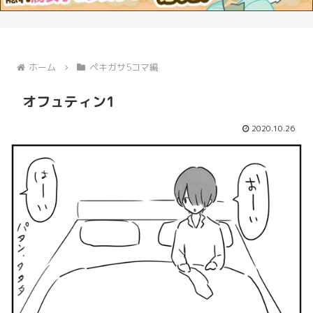
ホーム
ペキガサ5コマ編
オフュティン1
2020.10.26