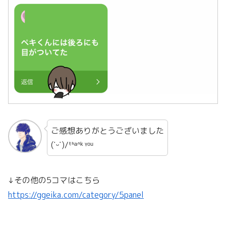
ご感想ありがとうございました
(˙ᵕ˙)/ᵗᑋᵃᐢᵏ ᵞᵒᵘ
↓その他の5コマはこちら
https://ggeika.com/category/5panel